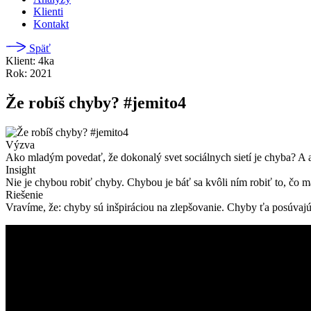
Klienti
Kontakt
Späť
Klient: 4ka
Rok: 2021
Že robíš chyby? #jemito4
Výzva
Ako mladým povedať, že dokonalý svet sociálnych sietí je chyba? A a
Insight
Nie je chybou robiť chyby. Chybou je báť sa kvôli ním robiť to, čo m
Riešenie
Vravíme, že: chyby sú inšpiráciou na zlepšovanie. Chyby ťa posúvajú