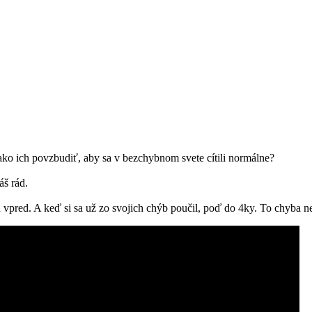
ko ich povzbudiť, aby sa v bezchybnom svete cítili normálne?
áš rád.
 vpred. A keď si sa už zo svojich chýb poučil, poď do 4ky. To chyba n