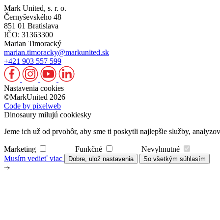
Mark United, s. r. o.
Černyševského 48
851 01 Bratislava
IČO: 31363300
Marian Timoracký
marian.timoracky@markunited.sk
+421 903 557 599
Nastavenia cookies
©MarkUnited 2026
Code by pixelweb
Dinosaury milujú cookiesky
Jeme ich už od prvohôr, aby sme ti poskytli najlepšie služby, analy
Marketing
Funkčné
Nevyhnutné
Musím vedieť viac
Dobre, ulož nastavenia
So všetkým súhlasím