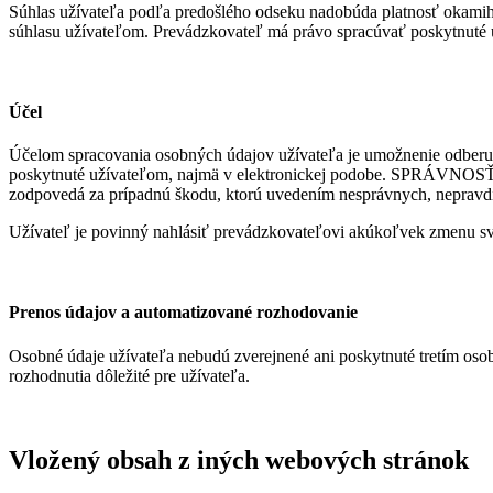
Súhlas užívateľa podľa predošlého odseku nadobúda platnosť okamiho
súhlasu užívateľom. Prevádzkovateľ má právo spracúvať poskytnuté ú
Účel
Účelom spracovania osobných údajov užívateľa je umožnenie odberu n
poskytnuté užívateľom, najmä v elektronickej podobe. SPRÁVNOSŤ. 
zodpovedá za prípadnú škodu, ktorú uvedením nesprávnych, nepravd
Užívateľ je povinný nahlásiť prevádzkovateľovi akúkoľvek zmenu s
Prenos údajov a automatizované rozhodovanie
Osobné údaje užívateľa nebudú zverejnené ani poskytnuté tretím os
rozhodnutia dôležité pre užívateľa.
Vložený obsah z iných webových stránok