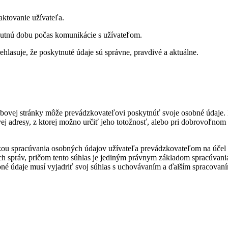
ktovanie užívateľa.
utnú dobu počas komunikácie s užívateľom.
asuje, že poskytnuté údaje sú správne, pravdivé a aktuálne.
ebovej stránky môže prevádzkovateľovi poskytnúť svoje osobné údaje.
ovej adresy, z ktorej možno určiť jeho totožnosť, alebo pri dobrovoľ
 spracúvania osobných údajov užívateľa prevádzkovateľom na účel zas
 správ, pričom tento súhlas je jediným právnym základom spracúvania
né údaje musí vyjadriť svoj súhlas s uchovávaním a ďalším spracova