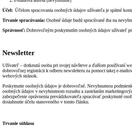
e-mailová adresa [nevyhnutné]
Účel:
Účelom spracovania osobných údajov užívateľa je spätné konta
Trvanie spracúvania:
Osobné údaje budú spracúvané iba na nevyhn
Správnosť:
Dobrovoľným poskytnutím osobných údajov užívateľ prehl
Newsletter
Užívateľ – dotknutá osoba pri svojej návšteve a ďalšom používaní w
dobrovoľnej registrácii k odberu newsletteru za pomoci takej e-mail
webových stránok.
Poskytnutie osobných údajov je dobrovoľné. Nevyhnutnou podmienkou
osobných údajov v nevyhnutnom rozsahu a zasielaním marketingových
zabezpečenie oprávnenia prevádzkovateľa spracúvať poskytnuté osob
dosiahnutie účelu stanoveného v tomto článku.
Trvanie súhlasu