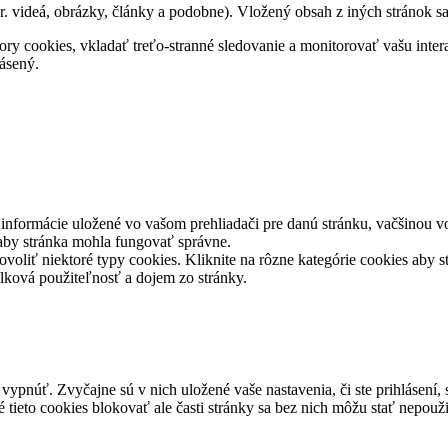
. videá, obrázky, články a podobne). Vložený obsah z iných stránok s
ry cookies, vkladať treťo-stranné sledovanie a monitorovať vašu inter
ásený.
informácie uložené vo vašom prehliadači pre danú stránku, vačšinou vo
 aby stránka mohla fungovať správne.
voliť niektoré typy cookies. Kliknite na rôzne kategórie cookies aby st
lková použiteľnosť a dojem zo stránky.
h vypnúť. Zvyčajne sú v nich uložené vaše nastavenia, či ste prihlásen
 tieto cookies blokovať ale časti stránky sa bez nich môžu stať nepouži