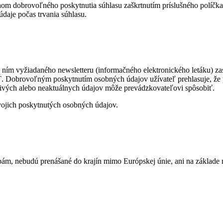
m dobrovoľného poskytnutia súhlasu zaškrtnutím príslušného políčka 
daje počas trvania súhlasu.
ím vyžiadaného newsletteru (informačného elektronického letáku) zas
Dobrovoľným poskytnutím osobných údajov užívateľ prehlasuje, že po
ivých alebo neaktuálnych údajov môže prevádzkovateľovi spôsobiť.
vojich poskytnutých osobných údajov.
obám, nebudú prenášané do krajín mimo Európskej únie, ani na základ