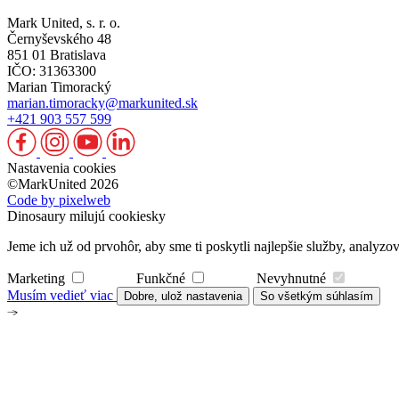
Mark United, s. r. o.
Černyševského 48
851 01 Bratislava
IČO: 31363300
Marian Timoracký
marian.timoracky@markunited.sk
+421 903 557 599
Nastavenia cookies
©MarkUnited 2026
Code by pixelweb
Dinosaury milujú cookiesky
Jeme ich už od prvohôr, aby sme ti poskytli najlepšie služby, analy
Marketing
Funkčné
Nevyhnutné
Musím vedieť viac
Dobre, ulož nastavenia
So všetkým súhlasím