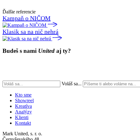
Ďalšie referencie
Kampaň o NIČOM
Klasik sa na nič nehrá
Budeš s nami
United
aj ty?
Voláš sa...
Kto sme
Showreel
Kreatíva
Analýzy
Klienti
Kontakt
Mark United, s. r. o.
Černyševského 48