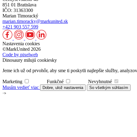
851 01 Bratislava
IČO: 31363300
Marian Timoracký
marian.timoracky@markunited.sk
+421 903 557 599
Nastavenia cookies
©MarkUnited 2026
Code by pixelweb
Dinosaury milujú cookiesky
Jeme ich už od prvohôr, aby sme ti poskytli najlepšie služby, analy
Marketing
Funkčné
Nevyhnutné
Musím vedieť viac
Dobre, ulož nastavenia
So všetkým súhlasím