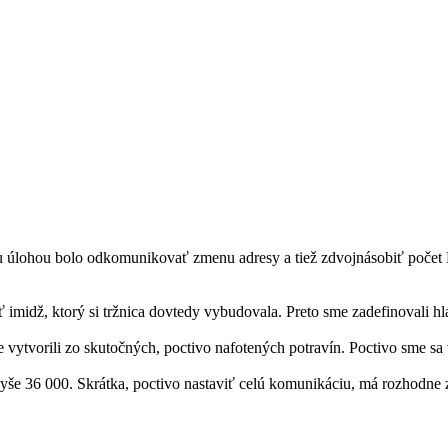
 úlohou bolo odkomunikovať zmenu adresy a tiež zdvojnásobiť počet Fa
 imidž, ktorý si tržnica dovtedy vybudovala. Preto sme zadefinovali h
ytvorili zo skutočných, poctivo nafotených potravín. Poctivo sme sa vrh
e 36 000. Skrátka, poctivo nastaviť celú komunikáciu, má rozhodne 