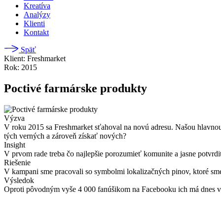
Kreatíva
Analýzy
Klienti
Kontakt
Späť
Klient: Freshmarket
Rok: 2015
Poctivé farmárske produkty
Výzva
V roku 2015 sa Freshmarket sťahoval na novú adresu. Našou hlavnou
tých verných a zároveň získať nových?
Insight
V prvom rade treba čo najlepšie porozumieť komunite a jasne potvrdiť
Riešenie
V kampani sme pracovali so symbolmi lokalizačných pinov, ktoré sme v
Výsledok
Oproti pôvodným vyše 4 000 fanúšikom na Facebooku ich má dnes vyš