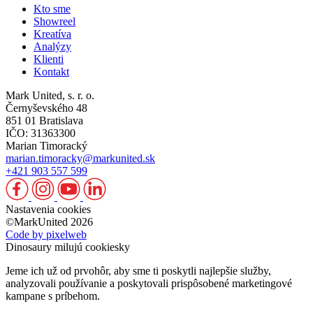
Kto sme
Showreel
Kreatíva
Analýzy
Klienti
Kontakt
Mark United, s. r. o.
Černyševského 48
851 01 Bratislava
IČO: 31363300
Marian Timoracký
marian.timoracky@markunited.sk
+421 903 557 599
Nastavenia cookies
©MarkUnited 2026
Code by pixelweb
Dinosaury milujú cookiesky
Jeme ich už od prvohôr, aby sme ti poskytli najlepšie služby,
analyzovali používanie a poskytovali prispôsobené marketingové
kampane s príbehom.