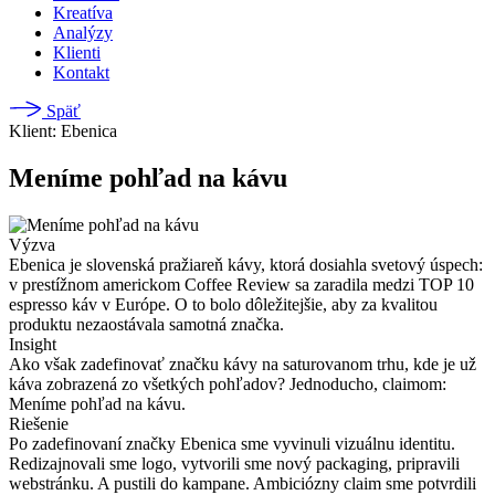
Kreatíva
Analýzy
Klienti
Kontakt
Späť
Klient: Ebenica
Meníme pohľad na kávu
Výzva
Ebenica je slovenská pražiareň kávy, ktorá dosiahla svetový úspech:
v prestížnom americkom Coffee Review sa zaradila medzi TOP 10
espresso káv v Európe. O to bolo dôležitejšie, aby za kvalitou
produktu nezaostávala samotná značka.
Insight
Ako však zadefinovať značku kávy na saturovanom trhu, kde je už
káva zobrazená zo všetkých pohľadov? Jednoducho, claimom:
Meníme pohľad na kávu.
Riešenie
Po zadefinovaní značky Ebenica sme vyvinuli vizuálnu identitu.
Redizajnovali sme logo, vytvorili sme nový packaging, pripravili
webstránku. A pustili do kampane. Ambiciózny claim sme potvrdili