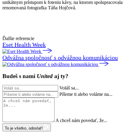
unikátnym prístupom k foteniu kávy, na ktorom spolupracovala
renomovaná fotografka Táňa Hojčová.
Ďalšie referencie
Eset Health Week
Odvážna spoločnosť s odvážnou komunikáciou
Budeš s nami
United
aj ty?
Voláš sa...
Píšeme ti alebo voláme na...
A chceš nám povedať, že...
To je všetko, odoslať!