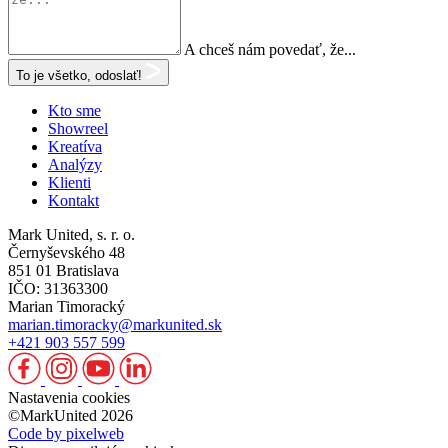
A chceš nám povedať, že...
To je všetko, odoslať!
Kto sme
Showreel
Kreatíva
Analýzy
Klienti
Kontakt
Mark United, s. r. o.
Černyševského 48
851 01 Bratislava
IČO: 31363300
Marian Timoracký
marian.timoracky@markunited.sk
+421 903 557 599
Nastavenia cookies
©MarkUnited 2026
Code by pixelweb