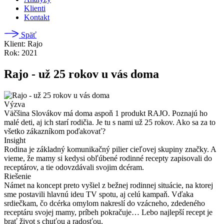
Klienti
Kontakt
Späť
Klient: Rajo
Rok: 2021
Rajo - už 25 rokov u vás doma
Výzva
Väčšina Slovákov má doma aspoň 1 produkt RAJO. Poznajú ho
malé deti, aj ich starí rodičia. Je tu s nami už 25 rokov. Ako sa za to
všetko zákazníkom poďakovať?
Insight
Rodina je základný komunikačný pilier cieľovej skupiny značky. A
vieme, že mamy si kedysi obľúbené rodinné recepty zapisovali do
receptárov, a tie odovzdávali svojim dcéram.
Riešenie
Námet na koncept preto vyšiel z bežnej rodinnej situácie, na ktorej
sme postavili hlavnú ideu TV spotu, aj celú kampaň. Vďaka
srdiečkam, čo dcérka omylom nakreslí do vzácneho, zdedeného
receptáru svojej mamy, príbeh pokračuje… Lebo najlepší recept je
brať život s chuťou a radosťou.