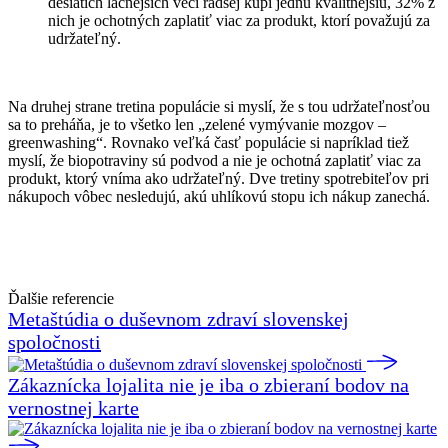
desiatich lacnejších vecí radšej kúpi jednu kvalitnejšiu, 32% z
nich je ochotných zaplatiť viac za produkt, ktorí považujú za
udržateľný.
Na druhej strane tretina populácie si myslí, že s tou udržateľnosťou
sa to preháňa, je to všetko len „zelené vymývanie mozgov –
greenwashing“. Rovnako veľká časť populácie si napríklad tiež
myslí, že biopotraviny sú podvod a nie je ochotná zaplatiť viac za
produkt, ktorý vníma ako udržateľný. Dve tretiny spotrebiteľov pri
nákupoch vôbec nesledujú, akú uhlíkovú stopu ich nákup zanechá.
Ďalšie referencie
Metaštúdia o duševnom zdraví slovenskej
spoločnosti
Zákaznícka lojalita nie je iba o zbieraní bodov na
vernostnej karte