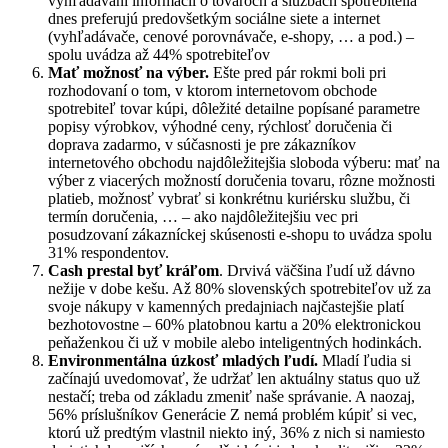
vyhľadávaní informácií o tovaroch a službách spotrebitelia
dnes preferujú predovšetkým sociálne siete a internet
(vyhľadávače, cenové porovnávače, e-shopy, … a pod.) –
spolu uvádza až 44% spotrebiteľov
Mať možnosť na výber.
Ešte pred pár rokmi boli pri
rozhodovaní o tom, v ktorom internetovom obchode
spotrebiteľ tovar kúpi, dôležité detailne popísané parametre
popisy výrobkov, výhodné ceny, rýchlosť doručenia či
doprava zadarmo, v súčasnosti je pre zákazníkov
internetového obchodu najdôležitejšia sloboda výberu: mať na
výber z viacerých možností doručenia tovaru, rôzne možnosti
platieb, možnosť vybrať si konkrétnu kuriérsku službu, či
termín doručenia, … – ako najdôležitejšiu vec pri
posudzovaní zákazníckej skúsenosti e-shopu to uvádza spolu
31% respondentov.
Cash prestal byť kráľom
. Drvivá väčšina ľudí už dávno
nežije v dobe kešu. Až 80% slovenských spotrebiteľov už za
svoje nákupy v kamenných predajniach najčastejšie platí
bezhotovostne – 60% platobnou kartu a 20% elektronickou
peňaženkou či už v mobile alebo inteligentných hodinkách.
Environmentálna úzkosť mladých ľudí.
Mladí ľudia si
začínajú uvedomovať, že udržať len aktuálny status quo už
nestačí; treba od základu zmeniť naše správanie. A naozaj,
56% príslušníkov Generácie Z nemá problém kúpiť si vec,
ktorú už predtým vlastnil niekto iný, 36% z nich si namiesto