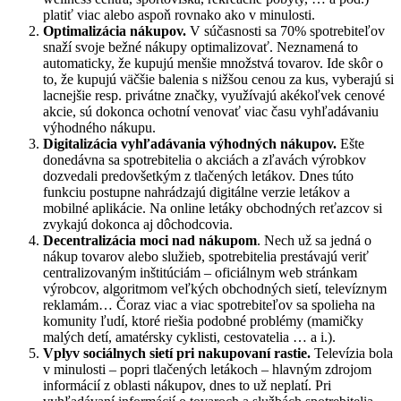
platiť viac alebo aspoň rovnako ako v minulosti.
Optimalizácia nákupov.
V súčasnosti sa 70% spotrebiteľov
snaží svoje bežné nákupy optimalizovať. Neznamená to
automaticky, že kupujú menšie množstvá tovarov. Ide skôr o
to, že kupujú väčšie balenia s nižšou cenou za kus, vyberajú si
lacnejšie resp. privátne značky, využívajú akékoľvek cenové
akcie, sú dokonca ochotní venovať viac času vyhľadávaniu
výhodného nákupu.
Digitalizácia vyhľadávania výhodných nákupov.
Ešte
donedávna sa spotrebitelia o akciách a zľavách výrobkov
dozvedali predovšetkým z tlačených letákov. Dnes túto
funkciu postupne nahrádzajú digitálne verzie letákov a
mobilné aplikácie. Na online letáky obchodných reťazcov si
zvykajú dokonca aj dôchodcovia.
Decentralizácia moci nad nákupom
. Nech už sa jedná o
nákup tovarov alebo služieb, spotrebitelia prestávajú veriť
centralizovaným inštitúciám – oficiálnym web stránkam
výrobcov, algoritmom veľkých obchodných sietí, televíznym
reklamám… Čoraz viac a viac spotrebiteľov sa spolieha na
komunity ľudí, ktoré riešia podobné problémy (mamičky
malých detí, amatérsky cyklisti, cestovatelia … a i.).
Vplyv sociálnych sietí pri nakupovaní rastie.
Televízia bola
v minulosti – popri tlačených letákoch – hlavným zdrojom
informácií z oblasti nákupov, dnes to už neplatí. Pri