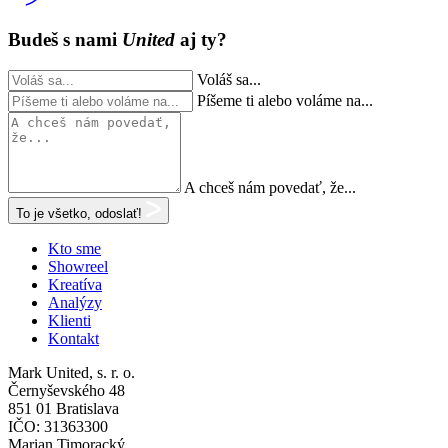
Budeš s nami
United
aj ty?
Voláš sa...
Píšeme ti alebo voláme na...
A chceš nám povedať, že...
To je všetko, odoslať!
Kto sme
Showreel
Kreatíva
Analýzy
Klienti
Kontakt
Mark United, s. r. o.
Černyševského 48
851 01 Bratislava
IČO: 31363300
Marian Timoracký