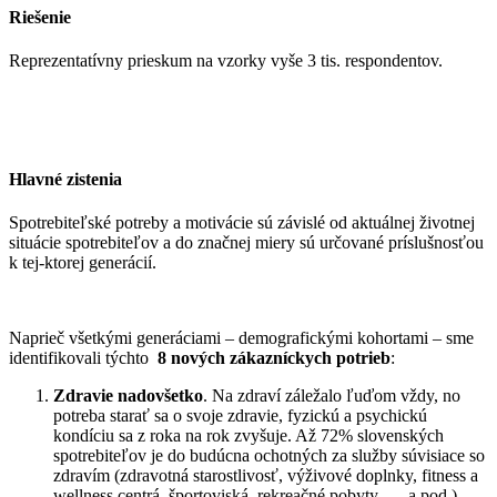
Riešenie
Reprezentatívny prieskum na vzorky vyše 3 tis. respondentov.
Hlavné zistenia
Spotrebiteľské potreby a motivácie sú závislé od aktuálnej životnej
situácie spotrebiteľov a do značnej miery sú určované príslušnosťou
k tej-ktorej generácií.
Naprieč všetkými generáciami – demografickými kohortami – sme
identifikovali týchto
8 nových zákazníckych potrieb
:
Zdravie nadovšetko
. Na zdraví záležalo ľuďom vždy, no
potreba starať sa o svoje zdravie, fyzickú a psychickú
kondíciu sa z roka na rok zvyšuje. Až 72% slovenských
spotrebiteľov je do budúcna ochotných za služby súvisiace so
zdravím (zdravotná starostlivosť, výživové doplnky, fitness a
wellness centrá, športoviská, rekreačné pobyty, … a pod.)